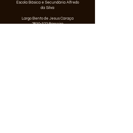
Escola Básica e Secundária Alfredo
da Silva
Largo Bento de Jesus Caraça
2830-322 Barreiro
Telefone:
212 064 700
ESCOLA BÁSICA
Escola EB1/JI José Joaquim Rita
Seixas
Rua Egas Moniz
2830-333
Barreiro
Telefone:
212 073 874
© 2026 Agrupamento de Escolas
Alfredo da Silva