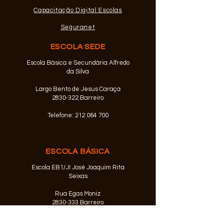
Escola de Realiza
Capacitação Digital Escolas
Escola Secundári
Seguranet
ESCOLA SEDE
Escola Básica e Secundária Alfredo
da Silva
Largo Bento de Jesus Caraça
2830-322 Barreiro
Telefone:
212 064 700
ESCOLA BÁSICA
Escola EB1/JI José Joaquim Rita
Seixas
Rua Egas Moniz
2830-333
Barreiro