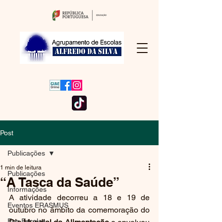
Post
Publicações
1 min de leitura
Publicações
“A Tasca da Saúde”
Informações
A atividade decorreu a 18 e 19 de 
Eventos ERASMUS
outubro no âmbito da comemoração do 
Eco Escolas