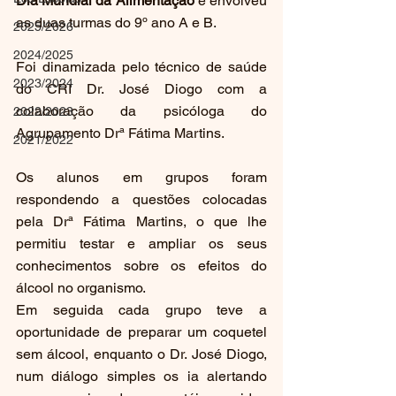
Dia Mundial da Alimentação
 e envolveu 
as duas turmas do 9º ano A e B.
2025/2026
2024/2025
Foi dinamizada pelo técnico de saúde 
2023/2024
do CRI Dr. José Diogo com a 
colaboração da psicóloga do 
2022/2023
Agrupamento Drª Fátima Martins.
2021/2022
Os alunos em grupos foram 
respondendo a questões colocadas 
pela Drª Fátima Martins, o que lhe 
permitiu testar e ampliar os seus 
conhecimentos sobre os efeitos do 
álcool no organismo.
Em seguida cada grupo teve a 
oportunidade de preparar um coquetel 
sem álcool, enquanto o Dr. José Diogo, 
num diálogo simples os ia alertando 