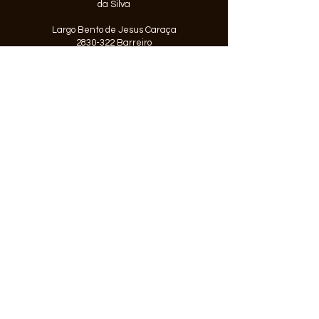
da Silva
Largo Bento de Jesus Caraça
2830-322 Barreiro
Telefone:
212 064 700
ESCOLA BÁSICA
Escola EB1/JI José Joaquim Rita
Seixas
Rua Egas Moniz
2830-333
Barreiro
Telefone:
212 073 874
© 2026 Agrupamento de Escolas
Alfredo da Silva