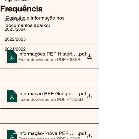
Frequência
2025/2026
Consulte a informação nos 
2024/2025
documentos abaixo:
2023/2024
2022/2023
2021/2022
Informações PEF História 3º ciclo 2025
.pdf
Fazer download de PDF • 68KB
Informação PEF Geografia 3.ºCiclo 2025
.pdf
Fazer download de PDF • 135KB
Informação-Prova PEF ET 9ºAno 2025
.pdf
Fazer download de PDF • 68KB