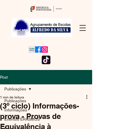
Post
Publicações
1 min de leitura
Publicações
(3º ciclo) Informações-
Informações
prova - Provas de
Eventos ERASMUS
Equivalência à
Eco Escolas