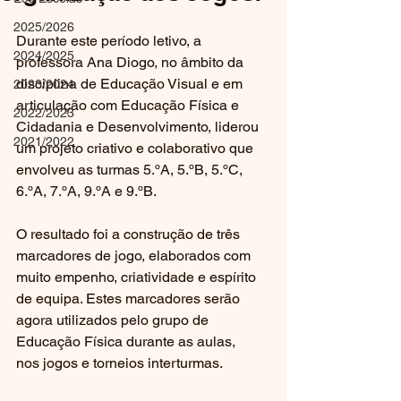
2025/2026
Durante este período letivo, a 
2024/2025
professora Ana Diogo, no âmbito da 
disciplina de Educação Visual e em 
2023/2024
articulação com Educação Física e 
2022/2023
Cidadania e Desenvolvimento, liderou 
2021/2022
um projeto criativo e colaborativo que 
envolveu as turmas 5.ºA, 5.ºB, 5.ºC, 
6.ºA, 7.ºA, 9.ºA e 9.ºB.
O resultado foi a construção de três 
marcadores de jogo, elaborados com 
muito empenho, criatividade e espírito 
de equipa. Estes marcadores serão 
agora utilizados pelo grupo de 
Educação Física durante as aulas, 
nos jogos e torneios interturmas.