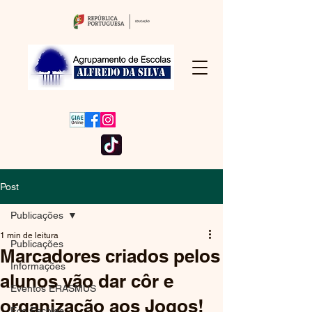
Post
Publicações
1 min de leitura
Publicações
Marcadores criados pelos
Informações
alunos vão dar côr e
Eventos ERASMUS
organização aos Jogos!
Eco Escolas