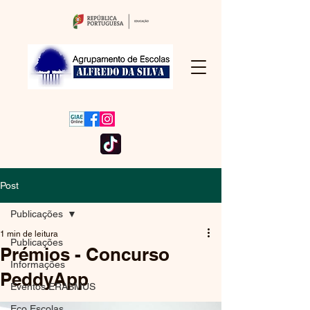
Post
Publicações
1 min de leitura
Publicações
Prémios - Concurso
Informações
PeddyApp
Eventos ERASMUS
Eco Escolas