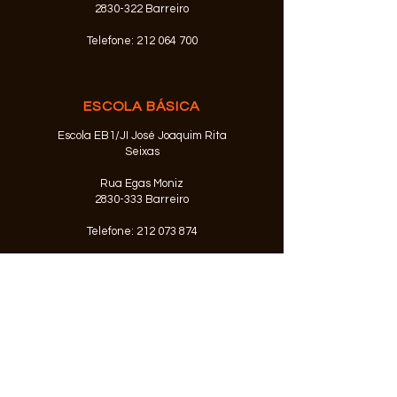
2830-322 Barreiro
Telefone:
212 064 700
ESCOLA BÁSICA
Escola EB1/JI José Joaquim Rita
Seixas
Rua Egas Moniz
2830-333
Barreiro
Telefone:
212 073 874
© 2026 Agrupamento de Escolas
Alfredo da Silva