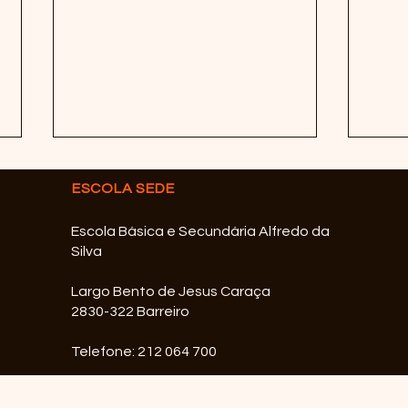
ESCOLA SEDE
Escola Básica e Secundária Alfredo da
Silva
Largo Bento de Jesus Caraça
2830-322 Barreiro
1º Lugar - Ranking de
Ingl
Escolas (2022)
dos 
Telefone: 212 064 700