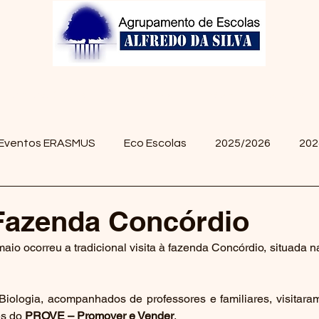
Projetos/Clubes
Biblioteca
GIAE
Alunos
Eventos ERASMUS
Eco Escolas
2025/2026
202
 Fazenda Concórdio
io ocorreu a tradicional visita à fazenda Concórdio, situada n
iologia, acompanhados de professores e familiares, visitaram
s do 
PROVE – Promover e Vender
.