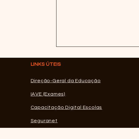
LINKS ÚTEIS
Direção-Geral da Educação
IAVE (Exames)
Abertura da candidatura
Capacitação Digital Escolas
online no dia 28 de Agosto
Seguranet