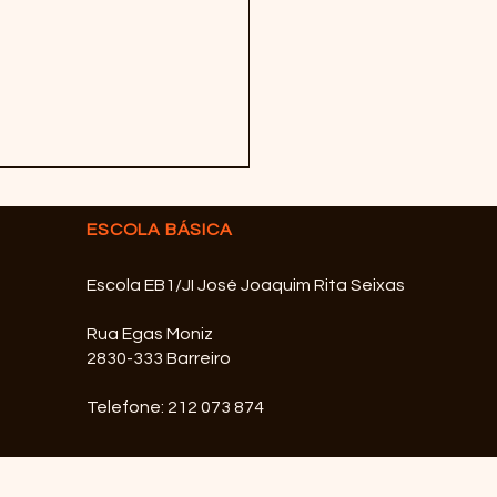
ESCOLA BÁSICA
Escola EB1/JI José Joaquim Rita Seixas
Rua Egas Moniz
2830-333 Barreiro
ês 12ºB - Comemoração
75 anos AEAS
Telefone: 212 073 874