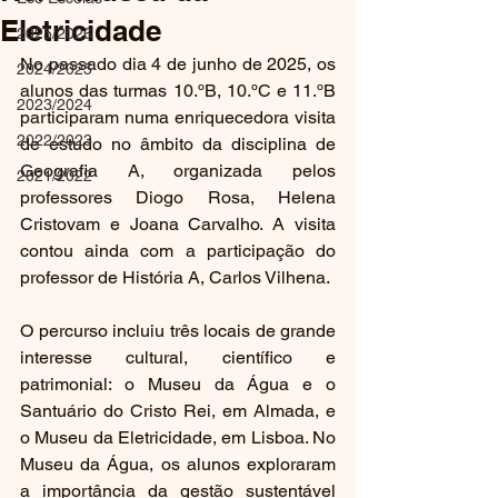
Eletricidade
2025/2026
No passado dia 4 de junho de 2025, os 
2024/2025
alunos das turmas 10.ºB, 10.ºC e 11.ºB 
2023/2024
participaram numa enriquecedora visita 
2022/2023
de estudo no âmbito da disciplina de 
Geografia A, organizada pelos 
2021/2022
professores Diogo Rosa, Helena 
Cristovam e Joana Carvalho. A visita 
contou ainda com a participação do 
professor de História A, Carlos Vilhena.
O percurso incluiu três locais de grande 
interesse cultural, científico e 
patrimonial: o Museu da Água e o 
Santuário do Cristo Rei, em Almada, e 
o Museu da Eletricidade, em Lisboa. No 
Museu da Água, os alunos exploraram 
a importância da gestão sustentável 