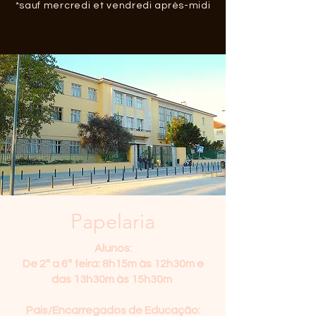
*sauf mercredi et vendredi après-midi
Papelaria
Alunos:
De 2ª a 6ª feira: 8h15m às 12h30m e
das 13h30m às 15h30m
Pais/Encarregados de Educação: