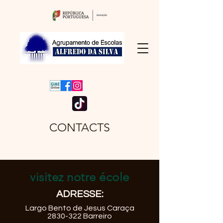
CONTACTS
visitez notre école
ADRESSE:
Largo Bento de Jesus Caraça
2830-322
Barreiro