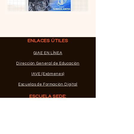
ENLACES ÚTILES
GIAE EN LÍNEA
Dirección General de Educación
IAVE (Exámenes)
Escuelas de Formación Digital
ESCUELA SEDE:
Escuela Primaria y Secundaria
Alfredo da Silva
Largo Bento de Jesús Caraça
2830-322
Barreiro