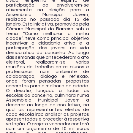
cívica, empenho e espírito de
participação ao envolverem-se
ativamente na eleição para a
Assembleia Municipal Jovem,
realizada no passado dia 15 de
janeiro. Esta iniciativa, promovida pela
Câmara Municipal do Barreiro sob o
tema “Como melhorar a minha
cidade”, teve como principal objetivo
incentivar a cidadania ativa e a
participação dos jovens na vida
democrática do concelho. Ao longo
das semanas que antecederam o ato
eleitoral, realizaram-se várias
reuniões de trabalho entre alunos e
professoras, num ambiente de
colaboração, diálogo e reflexão,
onde foram pensadas propostas
concretas para a melhoria da cidade.
O desafio, lançado a todas as
escolas do concelho, culminará numa
Assembleia Municipal Jovem a
decorrer ao longo do ano letivo, na
qual os representantes eleitos de
cada escola irão analisar os projetos
apresentados e proceder à respetiva
votação. O projeto vencedor contará
com um orçamento de 10 mil euros