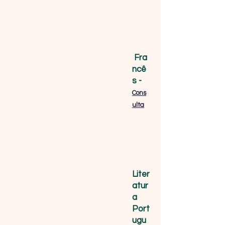
Fra
ncê
s -
Cons
ulta
Liter
atur
a
Port
ugu