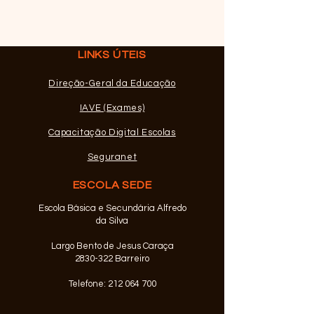
Espanhol e de
Prova 547 - Espan
ECOVALOR
de Realização: Es
LINKS ÚTEIS
Secundária August
(Barreiro) Dia 29 
Direção-Geral da Educação
Horário: 9 horas F
IAVE (Exames)
Presencial Prova 
Escola de Realiza
Capacitação Digital Escolas
Escola Secundári
Seguranet
ESCOLA SEDE
Escola Básica e Secundária Alfredo
da Silva
Largo Bento de Jesus Caraça
2830-322 Barreiro
Telefone:
212 064 700