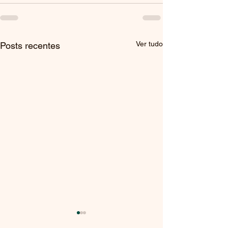
Ver tudo
Posts recentes
Prova Orais de