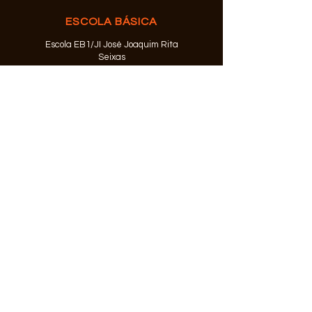
ESCOLA BÁSICA
Escola EB1/JI José Joaquim Rita
Seixas
Rua Egas Moniz
2830-333
Barreiro
Telefone:
212 073 874
© 2026 Agrupamento de Escolas
Alfredo da Silva