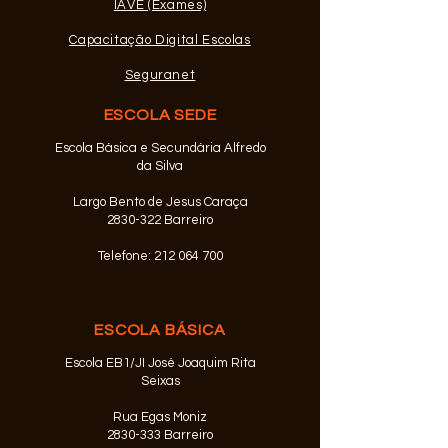
IAVE (Exames)
Capacitação Digital Escolas
Seguranet
ESCOLA SEDE
Escola Básica e Secundária Alfredo
da Silva
Largo Bento de Jesus Caraça
2830-322 Barreiro
Telefone:
212 064 700
ESCOLA BÁSICA
Escola EB1/JI José Joaquim Rita
Seixas
Rua Egas Moniz
2830-333
Barreiro