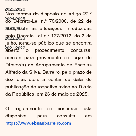
2025/2026
Nos termos do disposto no artigo 22.º 
2024/2025
do Decreto-Lei n.º 75/2008, de 22 de 
abril, com as alterações introduzidas 
2023/2024
pelo Decreto-Lei n.º 137/2012, de 2 de 
2022/2023
julho, torna-se público que se encontra 
2021/2022
aberto o procedimento concursal 
comum para provimento do lugar de 
Diretor(a) do Agrupamento de Escolas 
Alfredo da Silva, Barreiro, pelo prazo de 
dez dias úteis a contar da data de 
publicação do respetivo aviso no Diário 
da República, em 26 de maio de 2025.
O regulamento do concurso está 
disponível para consulta em 
https://www.ebsasbarreiro.com