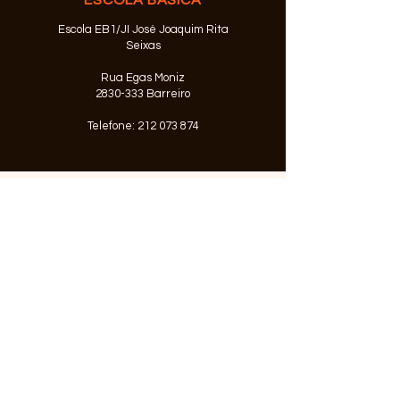
ESCOLA BÁSICA
Escola EB1/JI José Joaquim Rita
Seixas
Rua Egas Moniz
2830-333
Barreiro
Telefone:
212 073 874
© 2026 Agrupamento de Escolas
Alfredo da Silva