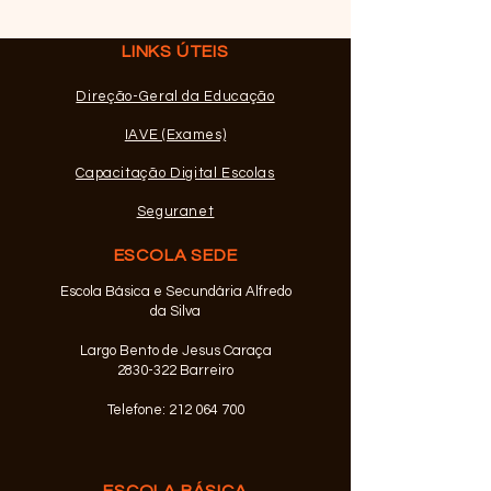
LINKS ÚTEIS
Mensagem da D
Direção-Geral da Educação
ERASMUS+VET
Exclusivo a alunos dos
IAVE (Exames)
Cursos Profissionais
Capacitação Digital Escolas
Seguranet
ESCOLA SEDE
Escola Básica e Secundária Alfredo
da Silva
Largo Bento de Jesus Caraça
2830-322 Barreiro
Telefone:
212 064 700