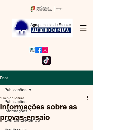
Post
Publicações
1 min de leitura
Publicações
Informações sobre as
Informações
provas-ensaio
Eventos ERASMUS
Eco Escolas