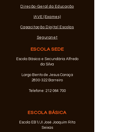
Mensagem da D
Direção-Geral da Educação
ERASMUS+VET
Exclusivo a alunos dos
IAVE (Exames)
Cursos Profissionais
Capacitação Digital Escolas
Seguranet
ESCOLA SEDE
Escola Básica e Secundária Alfredo
da Silva
Largo Bento de Jesus Caraça
2830-322 Barreiro
Telefone:
212 064 700
ESCOLA BÁSICA
Escola EB1/JI José Joaquim Rita
Seixas