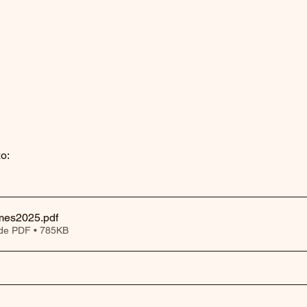
o:
mes2025
.pdf
de PDF • 785KB