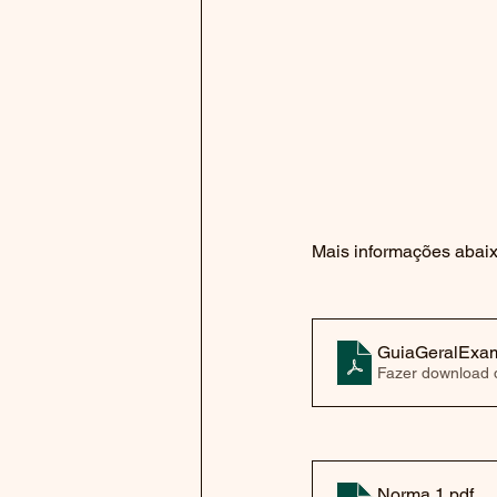
Mais informações abaix
GuiaGeralExa
Fazer download 
Norma 1
.pdf