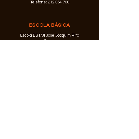
Telefone:
212 064 700
ESCOLA BÁSICA
Escola EB1/JI José Joaquim Rita
Seixas
Rua Egas Moniz
2830-333
Barreiro
Telefone:
212 073 874
© 2026 Agrupamento de Escolas
Alfredo da Silva