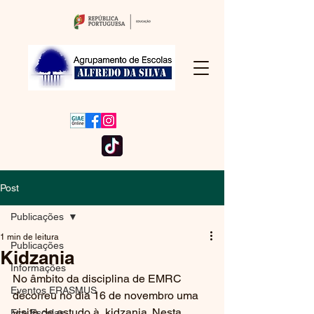
Post
Publicações
1 min de leitura
Publicações
Kidzania
Informações
No âmbito da disciplina de EMRC 
Eventos ERASMUS
decorreu no dia 16 de novembro uma 
visita de estudo à  kidzania. Nesta 
Eco Escolas