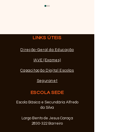
LINKS ÚTEIS
Direção-Geral da Educação
Apresentações - IX
EXAMES - Inscr
Encontro Internacional
Fase
IAVE (Exames)
da Casa das Ciências
Capacitação Digital Escolas
Seguranet
ESCOLA SEDE
Escola Básica e Secundária Alfredo
da Silva
Largo Bento de Jesus Caraça
2830-322 Barreiro