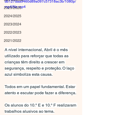
db127daa9460d89a097c57318ac3b/1080p/
mp4/file.mp4
2025/2026
2024/2025
2023/2024
2022/2023
2021/2022
A nível internacional, Abril é o mês 
utilizado para reforçar que todas as 
crianças têm direito a crescer em 
segurança, respeito e proteção. O laço 
azul simboliza esta causa.
Todos em um papel fundamental. Estar 
atento e escutar pode fazer a diferença.
Os alunos do 10.º E e 10.º F realizaram 
trabalhos alusivos ao tema.