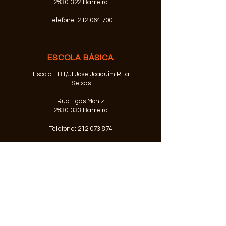
2830-322 Barreiro
Telefone:
212 064 700
ESCOLA BÁSICA
Escola EB1/JI José Joaquim Rita
Seixas
Rua Egas Moniz
2830-333
Barreiro
Telefone:
212 073 874
© 2026 Agrupamento de Escolas
Alfredo da Silva