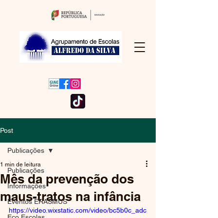
Post
Publicações
1 min de leitura
Publicações
Mês da prevenção dos
Informações
maus-tratos na infância
Eventos ERASMUS
https://video.wixstatic.com/video/bc5b0c_adc
Eco Escolas