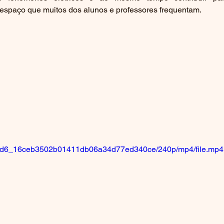
spaço que muitos dos alunos e professores frequentam.
/5aecd6_16ceb3502b01411db06a34d77ed340ce/240p/mp4/file.mp4