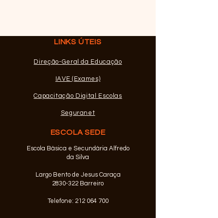
LINKS ÚTEIS
Mensagem da D
Direção-Geral da Educação
ERASMUS+VET
Exclusivo a alunos dos
IAVE (Exames)
Cursos Profissionais
Capacitação Digital Escolas
Seguranet
ESCOLA SEDE
Escola Básica e Secundária Alfredo
da Silva
Largo Bento de Jesus Caraça
2830-322 Barreiro
Telefone:
212 064 700