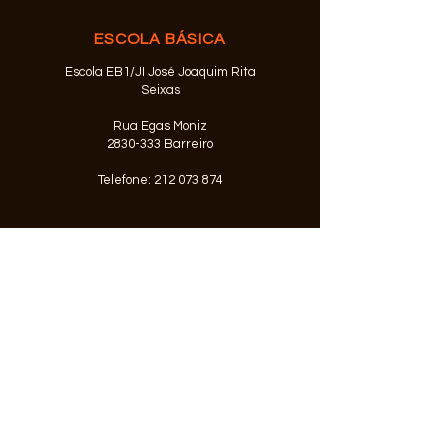
ESCOLA BÁSICA
Escola EB1/JI José Joaquim Rita
Seixas
Rua Egas Moniz
2830-333
Barreiro
Telefone:
212 073 874
© 2026 Agrupamento de Escolas
Alfredo da Silva