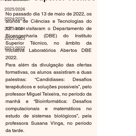
2025/2026
No passado dia 13 de maio de 2022, os 
2024/2025
alunos de Ciências e Tecnologias do 
12º ano visitaram o Departamento de 
2023/2024
Bioengenharia (DBE) do Instituto 
2022/2023
Superior Técnico, no âmbito da 
2021/2022
iniciativa Laboratórios Abertos DBE 
2022.
Para além da divulgação das ofertas 
formativas, os alunos assistiram a duas 
palestras: “Candidíases: Desafios 
terapêuticos e soluções possíveis”, pelo 
professor Miguel Teixeira, no período da 
manhã e “Bioinformática: Desafios 
computacionais e matemáticos no 
estudo de sistemas biológicos”, pela 
professora Susana Vinga, no período 
da tarde.