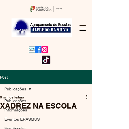
Post
Publicações
0 min de leitura
Publicações
XADREZ NA ESCOLA
Informações
Eventos ERASMUS
Eco Escolas