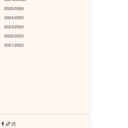
2025/2026
2024/2025
2023/2024
2022/2023
2021/2022