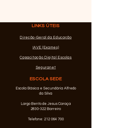
Espanhol e de
Prova 547 - Espan
ECOVALOR
de Realização: Es
LINKS ÚTEIS
Secundária August
(Barreiro) Dia 29 
Direção-Geral da Educação
Horário: 9 horas F
IAVE (Exames)
Presencial Prova 
Escola de Realiza
Capacitação Digital Escolas
Escola Secundári
Seguranet
ESCOLA SEDE
Escola Básica e Secundária Alfredo
da Silva
Largo Bento de Jesus Caraça
2830-322 Barreiro
Telefone:
212 064 700