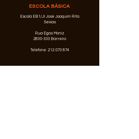
ESCOLA BÁSICA
Escola EB1/JI José Joaquim Rita
Seixas
Rua Egas Moniz
2830-333
Barreiro
Telefone:
212 073 874
© 2026 Agrupamento de Escolas
Alfredo da Silva