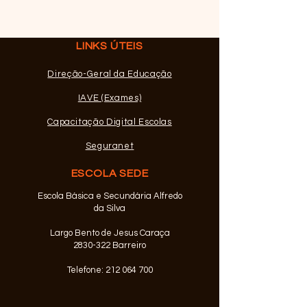
Prova 547 - Espan
ECOVALOR
de Realização: Es
LINKS ÚTEIS
Secundária August
(Barreiro) Dia 29 
Direção-Geral da Educação
Horário: 9 horas F
IAVE (Exames)
Presencial Prova 
Escola de Realiza
Capacitação Digital Escolas
Escola Secundári
Seguranet
ESCOLA SEDE
Escola Básica e Secundária Alfredo
da Silva
Largo Bento de Jesus Caraça
2830-322 Barreiro
Telefone:
212 064 700