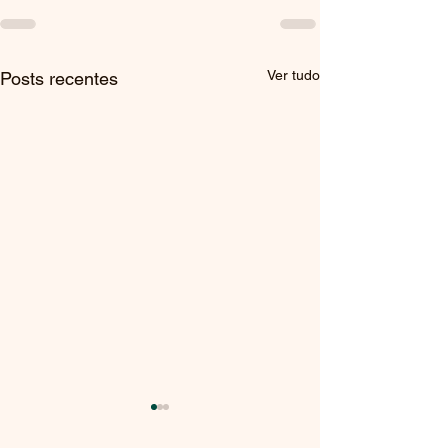
Ver tudo
Posts recentes
Prova Orais de
Espanhol e de