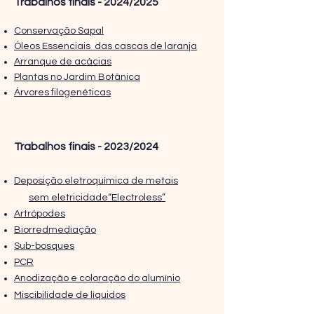
Trabalhos finais - 2024/2025
Conservação Sapal
Óleos Essenciais das cascas de laranja
Arranque de acácias
Plantas no Jardim Botânica
Árvores filogenéticas
Trabalhos finais - 2023/2024
Deposição eletroquímica de metais
sem eletricidade“Electroless”
Artrópodes
Biorredmediação
Sub-bosques
PCR
Anodização e coloração do alumínio
Miscibilidade de líquidos