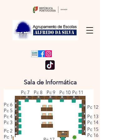
Sala de Informática
Pc 7
Pc 8
Pc 9
Pc 10
Pc 11
Pc 6
Pc 12
Pc 5
Pc 4
Pc 13
Pc 3
Pc 14
Pc 15
Pc 2
Pc 16
Pc 1
Pc 17