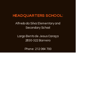
HEADQUARTERS SCHOOL:
Alfredo da Silva Elementary and
Secondary School
Largo Bento de Jesus Caraça
2830-322
Barreiro
Phone:
212 064 700
© 2022 powered by NetEDU,