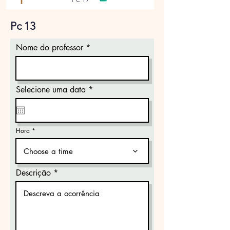
Pc 13
Nome do professor
r
Selecione uma data
*
e
q
u
i
r
Hora
e
d
Choose a time
Descrição